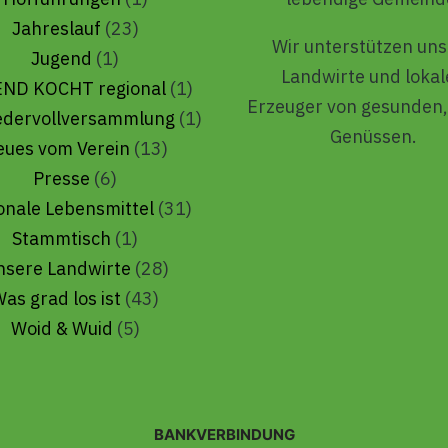
Jahreslauf
(23)
Wir unterstützen un
Jugend
(1)
Landwirte und loka
ND KOCHT regional
(1)
Erzeuger von gesunden,
iedervollversammlung
(1)
Genüssen.
eues vom Verein
(13)
Presse
(6)
onale Lebensmittel
(31)
Stammtisch
(1)
nsere Landwirte
(28)
as grad los ist
(43)
Woid & Wuid
(5)
BANKVERBINDUNG