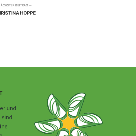
NÄCHSTER BEITRAG
RISTINA HOPPE
T
er und
 sind
ine
e.