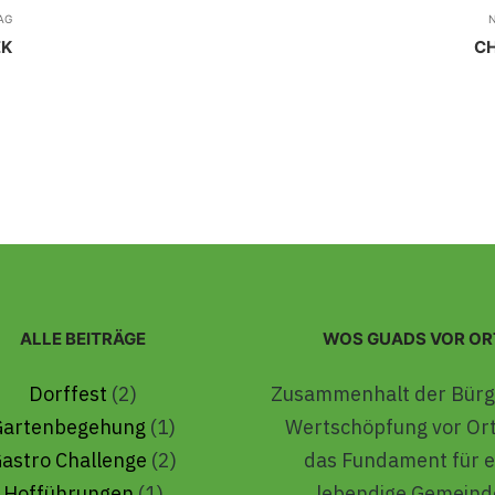
AG
EK
CH
ALLE BEITRÄGE
WOS GUADS VOR OR
Dorffest
(2)
Zusammenhalt der Bürg
Gartenbegehung
(1)
Wertschöpfung vor Ort
astro Challenge
(2)
das Fundament für e
Hofführungen
(1)
lebendige Gemeind