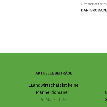
VORHERIGER BEITR
DANI SKODAC
AKTUELLE BEITRÄGE
„Landwirtschaft ist keine
Männerdomäne“
6. März 2026
G