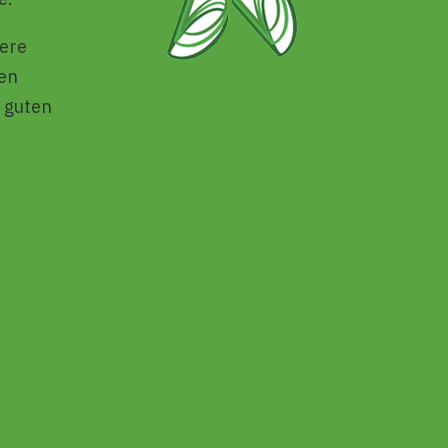
sere
len
 guten