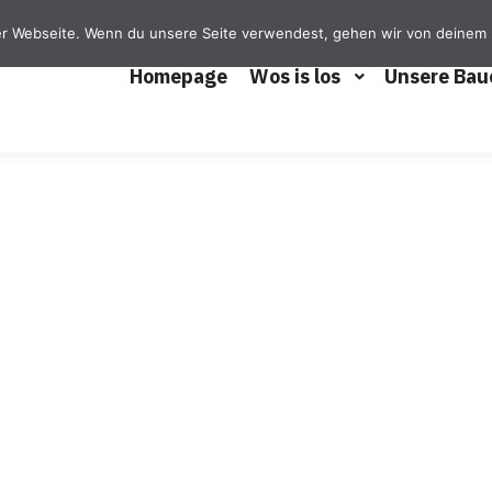
er Webseite. Wenn du unsere Seite verwendest, gehen wir von deinem 
Homepage
Wos is los
Unsere Bau